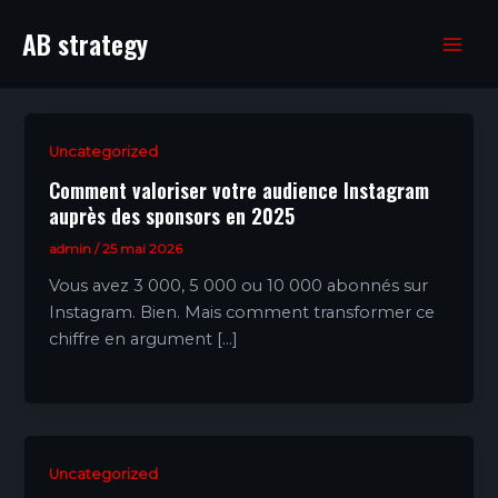
Aller
AB strategy
au
Mai
contenu
Men
Uncategorized
Comment valoriser votre audience Instagram
auprès des sponsors en 2025
admin
/
25 mai 2026
Vous avez 3 000, 5 000 ou 10 000 abonnés sur
Instagram. Bien. Mais comment transformer ce
chiffre en argument […]
Uncategorized