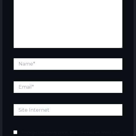
Name*
Email*
Site
Internet
Enregistrer mon nom, mon e-mail et mon site