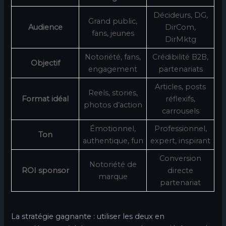
Décideurs, DG,
Grand public,
Audience
DirCom,
fans, jeunes
DirMktg
Notoriété, fans,
Crédibilité B2B,
Objectif
engagement
partenariats
Articles, posts
Reels, stories,
Format idéal
réflexifs,
photos d’action
carrousels
Émotionnel,
Professionnel,
Ton
authentique, fun
expert, inspirant
Conversion
Notoriété de
ROI sponsor
directe
marque
partenariat
La stratégie gagnante : utiliser les deux en